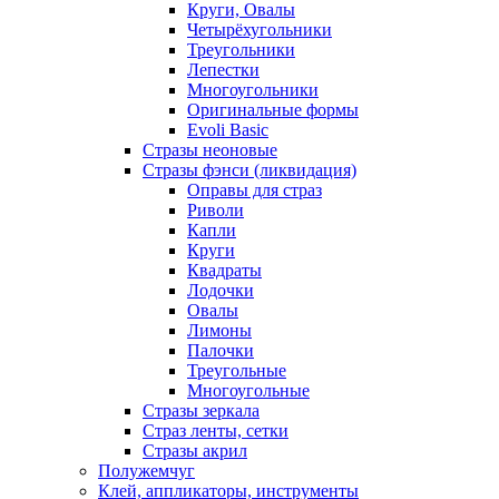
Круги, Овалы
Четырёхугольники
Треугольники
Лепестки
Многоугольники
Оригинальные формы
Evoli Basic
Стразы неоновые
Стразы фэнси (ликвидация)
Оправы для страз
Риволи
Капли
Круги
Квадраты
Лодочки
Овалы
Лимоны
Палочки
Треугольные
Многоугольные
Стразы зеркала
Страз ленты, сетки
Стразы акрил
Полужемчуг
Клей, аппликаторы, инструменты