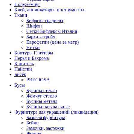
Полужемчуг
Клей, аппликаторы, инструменты
Ткани
Бифлекс градиент
Шифон
Сетки Бифлексы Италия
Бархат-стрейч
Еврофатин (цена за метр)
Нитки
Контуры Глиттеры
Перья и Бахрома
Канитель
Пайетки
Бисер
PRECIOSA
Бусы
Бусины стекло
Жемчуг стекло
Бусины металл
Бусины натуральные
Фурнитура для украшений (ликвидация)
Базовая фурнитура
Бейлы
Замочки, застежки
Жемчуг