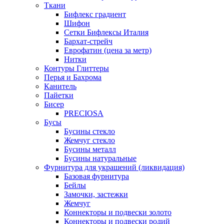
Ткани
Бифлекс градиент
Шифон
Сетки Бифлексы Италия
Бархат-стрейч
Еврофатин (цена за метр)
Нитки
Контуры Глиттеры
Перья и Бахрома
Канитель
Пайетки
Бисер
PRECIOSA
Бусы
Бусины стекло
Жемчуг стекло
Бусины металл
Бусины натуральные
Фурнитура для украшений (ликвидация)
Базовая фурнитура
Бейлы
Замочки, застежки
Жемчуг
Коннекторы и подвески золото
Коннекторы и подвески родий