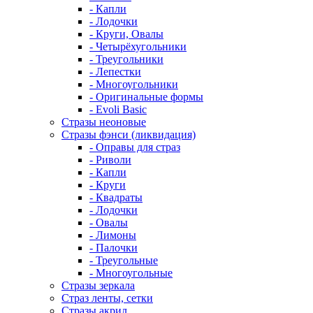
- Капли
- Лодочки
- Круги, Овалы
- Четырёхугольники
- Треугольники
- Лепестки
- Многоугольники
- Оригинальные формы
- Evoli Basic
Стразы неоновые
Стразы фэнси (ликвидация)
- Оправы для страз
- Риволи
- Капли
- Круги
- Квадраты
- Лодочки
- Овалы
- Лимоны
- Палочки
- Треугольные
- Многоугольные
Стразы зеркала
Страз ленты, сетки
Стразы акрил