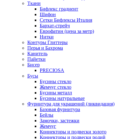
Ткани
Бифлекс градиент
Шифон
Сетки Бифлексы Италия
Бархат-стрейч
Еврофатин (цена за метр)
Нитки
Контуры Глиттеры
Перья и Бахрома
Канитель
Пайетки
Бисер
PRECIOSA
Бусы
Бусины стекло
Жемчуг стекло
Бусины металл
Бусины натуральные
Фурнитура для украшений (ликвидация)
Базовая фурнитура
Бейлы
Замочки, застежки
Жемчуг
Коннекторы и подвески золото
Коннекторы и подвески родий