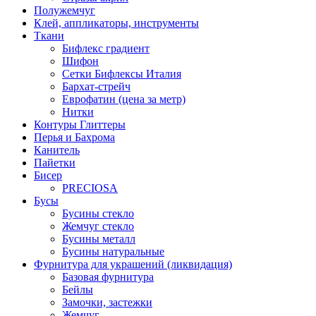
Полужемчуг
Клей, аппликаторы, инструменты
Ткани
Бифлекс градиент
Шифон
Сетки Бифлексы Италия
Бархат-стрейч
Еврофатин (цена за метр)
Нитки
Контуры Глиттеры
Перья и Бахрома
Канитель
Пайетки
Бисер
PRECIOSA
Бусы
Бусины стекло
Жемчуг стекло
Бусины металл
Бусины натуральные
Фурнитура для украшений (ликвидация)
Базовая фурнитура
Бейлы
Замочки, застежки
Жемчуг