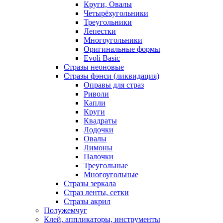
Круги, Овалы
Четырёхугольники
Треугольники
Лепестки
Многоугольники
Оригинальные формы
Evoli Basic
Стразы неоновые
Стразы фэнси (ликвидация)
Оправы для страз
Риволи
Капли
Круги
Квадраты
Лодочки
Овалы
Лимоны
Палочки
Треугольные
Многоугольные
Стразы зеркала
Страз ленты, сетки
Стразы акрил
Полужемчуг
Клей, аппликаторы, инструменты