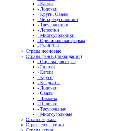
- Капли
- Лодочки
- Круги, Овалы
- Четырёхугольники
- Треугольники
- Лепестки
- Многоугольники
- Оригинальные формы
- Evoli Basic
Стразы неоновые
Стразы фэнси (ликвидация)
- Оправы для страз
- Риволи
- Капли
- Круги
- Квадраты
- Лодочки
- Овалы
- Лимоны
- Палочки
- Треугольные
- Многоугольные
Стразы зеркала
Страз ленты, сетки
Стразы акрил