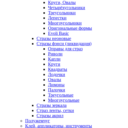
Круги, Овалы
Четырёхугольники
Треугольники
Лепестки
Многоугольники
Оригинальные формы
Evoli Basic
Стразы неоновые
Стразы фэнси (ликвидация)
Оправы для страз
Риволи
Капли
Круги
Квадраты
Лодочки
Овалы
Лимоны
Палочки
Треугольные
Многоугольные
Стразы зеркала
Страз ленты, сетки
Стразы акрил
Полужемчуг
Клей, аппликаторы, инструменты