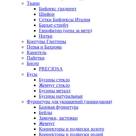
Ткани
Бифлекс градиент
Шифон
Сетки Бифлексы Италия
Бархат-стрейч
Еврофатин (цена за метр)
Нитки
Контуры Глиттеры
Перья и Бахрома
Канитель
Пайетки
Бисер
PRECIOSA
Бусы
Бусины стекло
Жемчуг стекло
Бусины металл
Бусины натуральные
Фурнитура для украшений (ликвидация)
Базовая фурнитура
Бейлы
Замочки, застежки
Жемчуг
Коннекторы и подвески золото
Коннекторы и подвески родий