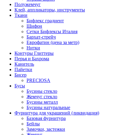
Полужемчуг
Клей, аппликаторы, инструменты
Ткани
Бифлекс градиент
Шифон
Сетки Бифлексы Италия
Бархат-стрейч
Еврофатин (цена за метр)
Нитки
Контуры Глиттеры
Перья и Бахрома
Канитель
Пайетки
Бисер
PRECIOSA
Бусы
Бусины стекло
Жемчуг стекло
Бусины металл
Бусины натуральные
Фурнитура для украшений (ликвидация)
Базовая фурнитура
Бейлы
Замочки, застежки
Жемчуг