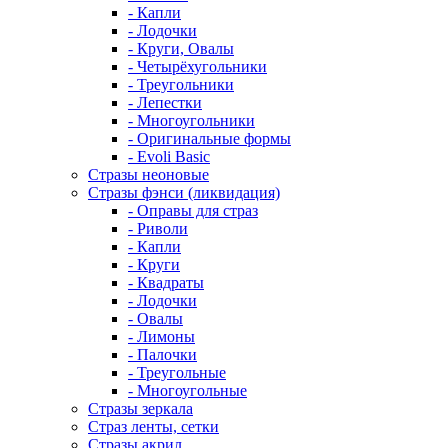
- Капли
- Лодочки
- Круги, Овалы
- Четырёхугольники
- Треугольники
- Лепестки
- Многоугольники
- Оригинальные формы
- Evoli Basic
Стразы неоновые
Стразы фэнси (ликвидация)
- Оправы для страз
- Риволи
- Капли
- Круги
- Квадраты
- Лодочки
- Овалы
- Лимоны
- Палочки
- Треугольные
- Многоугольные
Стразы зеркала
Страз ленты, сетки
Стразы акрил