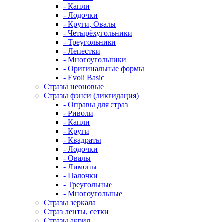
- Капли
- Лодочки
- Круги, Овалы
- Четырёхугольники
- Треугольники
- Лепестки
- Многоугольники
- Оригинальные формы
- Evoli Basic
Стразы неоновые
Стразы фэнси (ликвидация)
- Оправы для страз
- Риволи
- Капли
- Круги
- Квадраты
- Лодочки
- Овалы
- Лимоны
- Палочки
- Треугольные
- Многоугольные
Стразы зеркала
Страз ленты, сетки
Стразы акрил