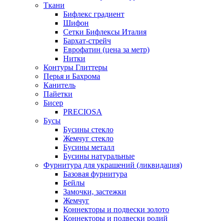
Ткани
Бифлекс градиент
Шифон
Сетки Бифлексы Италия
Бархат-стрейч
Еврофатин (цена за метр)
Нитки
Контуры Глиттеры
Перья и Бахрома
Канитель
Пайетки
Бисер
PRECIOSA
Бусы
Бусины стекло
Жемчуг стекло
Бусины металл
Бусины натуральные
Фурнитура для украшений (ликвидация)
Базовая фурнитура
Бейлы
Замочки, застежки
Жемчуг
Коннекторы и подвески золото
Коннекторы и подвески родий