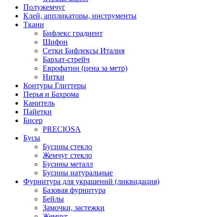
Полужемчуг
Клей, аппликаторы, инструменты
Ткани
Бифлекс градиент
Шифон
Сетки Бифлексы Италия
Бархат-стрейч
Еврофатин (цена за метр)
Нитки
Контуры Глиттеры
Перья и Бахрома
Канитель
Пайетки
Бисер
PRECIOSA
Бусы
Бусины стекло
Жемчуг стекло
Бусины металл
Бусины натуральные
Фурнитура для украшений (ликвидация)
Базовая фурнитура
Бейлы
Замочки, застежки
Жемчуг