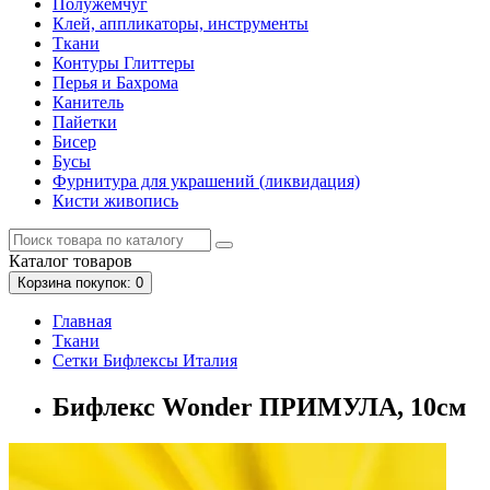
Полужемчуг
Клей, аппликаторы, инструменты
Ткани
Контуры Глиттеры
Перья и Бахрома
Канитель
Пайетки
Бисер
Бусы
Фурнитура для украшений (ликвидация)
Кисти живопись
Каталог
товаров
Корзина
покупок
: 0
Главная
Ткани
Сетки Бифлексы Италия
Бифлекс Wonder ПРИМУЛА, 10см