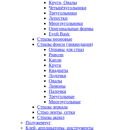
Круги, Овалы
Четырёхугольники
Треугольники
Лепестки
Многоугольники
Оригинальные формы
Evoli Basic
Стразы неоновые
Стразы фэнси (ликвидация)
Оправы для страз
Риволи
Капли
Круги
Квадраты
Лодочки
Овалы
Лимоны
Палочки
Треугольные
Многоугольные
Стразы зеркала
Страз ленты, сетки
Стразы акрил
Полужемчуг
Клей, аппликаторы, инструменты