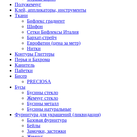
Полужемчуг
Клей, аппликаторы, инструменты
Ткани
Бифлекс градиент
Шифон
Сетки Бифлексы Италия
Бархат-стрейч
Еврофатин (цена за метр)
Нитки
Контуры Глиттеры
Перья и Бахрома
Канитель
Пайетки
Бисер
PRECIOSA
Бусы
Бусины стекло
Жемчуг стекло
Бусины металл
Бусины натуральные
Фурнитура для украшений (ликвидация)
Базовая фурнитура
Бейлы
Замочки, застежки
Жемчуг