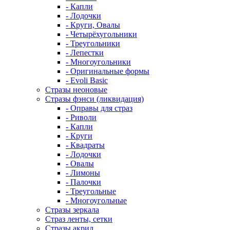
- Капли
- Лодочки
- Круги, Овалы
- Четырёхугольники
- Треугольники
- Лепестки
- Многоугольники
- Оригинальные формы
- Evoli Basic
Стразы неоновые
Стразы фэнси (ликвидация)
- Оправы для страз
- Риволи
- Капли
- Круги
- Квадраты
- Лодочки
- Овалы
- Лимоны
- Палочки
- Треугольные
- Многоугольные
Стразы зеркала
Страз ленты, сетки
Стразы акрил