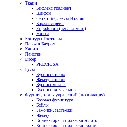
Ткани
Бифлекс градиент
Шифон
Сетки Бифлексы Италия
Бархат-стрейч
Еврофатин (цена за метр)
Нитки
Контуры Глиттеры
Перья и Бахрома
Канитель
Пайетки
Бисер
PRECIOSA
Бусы
Бусины стекло
Жемчуг стекло
Бусины металл
Бусины натуральные
Фурнитура для украшений (ликвидация)
Базовая фурнитура
Бейлы
Замочки, застежки
Жемчуг
Коннекторы и подвески золото
Коннекторы и подвески родий