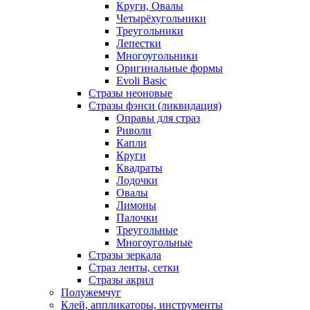
Круги, Овалы
Четырёхугольники
Треугольники
Лепестки
Многоугольники
Оригинальные формы
Evoli Basic
Стразы неоновые
Стразы фэнси (ликвидация)
Оправы для страз
Риволи
Капли
Круги
Квадраты
Лодочки
Овалы
Лимоны
Палочки
Треугольные
Многоугольные
Стразы зеркала
Страз ленты, сетки
Стразы акрил
Полужемчуг
Клей, аппликаторы, инструменты