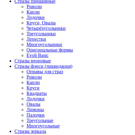
Стразы пришивные
Риволи
Капли
Лодочки
Круги, Овалы
Четырёхугольники
Треугольники
Лепестки
Многоугольники
Оригинальные формы
Evoli Basic
Стразы неоновые
Стразы фэнси (ликвидация)
Оправы для страз
Риволи
Капли
Круги
Квадраты
Лодочки
Овалы
Лимоны
Палочки
Треугольные
Многоугольные
Стразы зеркала