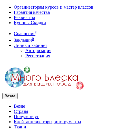
Организаторам курсов и мастер классов
Гарантия качества
Реквизиты
Купоны Скидки
0
Сравнение
0
Закладки
Личный кабинет
Авторизация
Регистрация
Везде
Везде
Стразы
Полужемчуг
Клей, аппликаторы, инструменты
Ткани