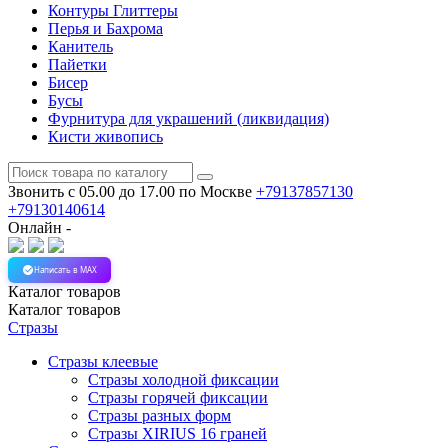
Контуры Глиттеры
Перья и Бахрома
Канитель
Пайетки
Бисер
Бусы
Фурнитура для украшений (ликвидация)
Кисти живопись
Звонить с 05.00 до 17.00
по Москве
+79137857130
+79130140614
Онлайн -
Написать в MAX
Каталог
товаров
Каталог
товаров
Стразы
Стразы клеевые
Стразы холодной фиксации
Стразы горячей фиксации
Стразы разных форм
Стразы XIRIUS 16 граней