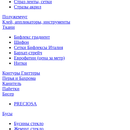
Страз ленты, сетки
Стразы акрил
Полужемчуг
Клей, аппликаторы, инструменты
Ткани
Бифлекс градиент
Шифон
Сетки Бифлексы Италия
Бархат-стрейч
Еврофатин (цена за метр)
Нитки
Контуры Глиттеры
Перья и Бахрома
Канитель
Пайетки
Бисер
PRECIOSA
Бусы
Бусины стекло
Жемчуг стекло