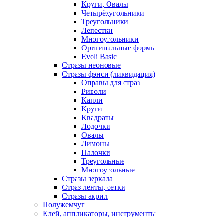
Круги, Овалы
Четырёхугольники
Треугольники
Лепестки
Многоугольники
Оригинальные формы
Evoli Basic
Стразы неоновые
Стразы фэнси (ликвидация)
Оправы для страз
Риволи
Капли
Круги
Квадраты
Лодочки
Овалы
Лимоны
Палочки
Треугольные
Многоугольные
Стразы зеркала
Страз ленты, сетки
Стразы акрил
Полужемчуг
Клей, аппликаторы, инструменты