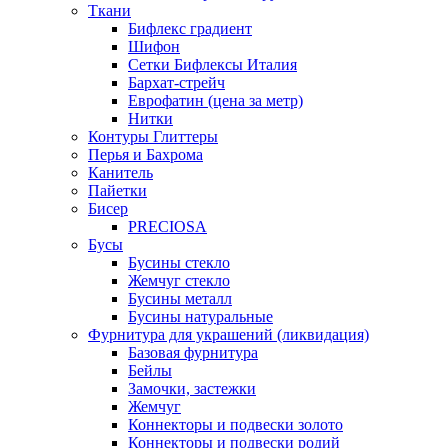
Ткани
Бифлекс градиент
Шифон
Сетки Бифлексы Италия
Бархат-стрейч
Еврофатин (цена за метр)
Нитки
Контуры Глиттеры
Перья и Бахрома
Канитель
Пайетки
Бисер
PRECIOSA
Бусы
Бусины стекло
Жемчуг стекло
Бусины металл
Бусины натуральные
Фурнитура для украшений (ликвидация)
Базовая фурнитура
Бейлы
Замочки, застежки
Жемчуг
Коннекторы и подвески золото
Коннекторы и подвески родий