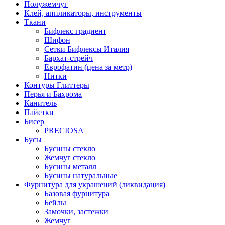
Полужемчуг
Клей, аппликаторы, инструменты
Ткани
Бифлекс градиент
Шифон
Сетки Бифлексы Италия
Бархат-стрейч
Еврофатин (цена за метр)
Нитки
Контуры Глиттеры
Перья и Бахрома
Канитель
Пайетки
Бисер
PRECIOSA
Бусы
Бусины стекло
Жемчуг стекло
Бусины металл
Бусины натуральные
Фурнитура для украшений (ликвидация)
Базовая фурнитура
Бейлы
Замочки, застежки
Жемчуг