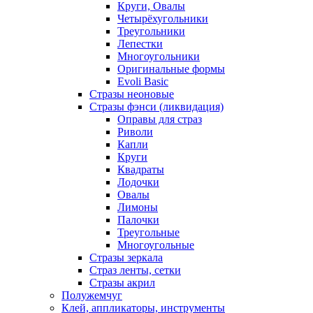
Круги, Овалы
Четырёхугольники
Треугольники
Лепестки
Многоугольники
Оригинальные формы
Evoli Basic
Стразы неоновые
Стразы фэнси (ликвидация)
Оправы для страз
Риволи
Капли
Круги
Квадраты
Лодочки
Овалы
Лимоны
Палочки
Треугольные
Многоугольные
Стразы зеркала
Страз ленты, сетки
Стразы акрил
Полужемчуг
Клей, аппликаторы, инструменты