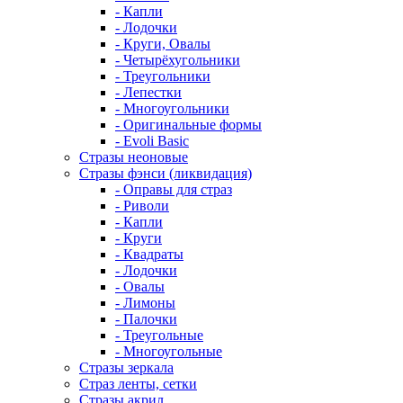
- Капли
- Лодочки
- Круги, Овалы
- Четырёхугольники
- Треугольники
- Лепестки
- Многоугольники
- Оригинальные формы
- Evoli Basic
Стразы неоновые
Стразы фэнси (ликвидация)
- Оправы для страз
- Риволи
- Капли
- Круги
- Квадраты
- Лодочки
- Овалы
- Лимоны
- Палочки
- Треугольные
- Многоугольные
Стразы зеркала
Страз ленты, сетки
Стразы акрил