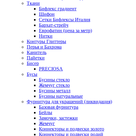
Ткани
Бифлекс градиент
Шифон
Сетки Бифлексы Италия
Бархат-стрейч
Еврофатин (цена за метр)
Нитки
Контуры Глиттеры
Перья и Бахрома
Канитель
Пайетки
Бисер
PRECIOSA
Бусы
Бусины стекло
Жемчуг стекло
Бусины металл
Бусины натуральные
Фурнитура для украшений (ликвидация)
Базовая фурнитура
Бейлы
Замочки, застежки
Жемчуг
Коннекторы и подвески золото
Коннекторы и подвески родий