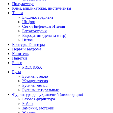
Полужемчуг
Клей, аппликаторы, инструменты
Ткани
Бифлекс градиент
Шифон
Сетки Бифлексы Италия
Бархат-стрейч
Еврофатин (цена за метр)
Нитки
Контуры Глиттеры
Перья и Бахрома
Канитель
Пайетки
Бисер
PRECIOSA
Бусы
Бусины стекло
Жемчуг стекло
Бусины металл
Бусины натуральные
Фурнитура для украшений (ликвидация)
Базовая фурнитура
Бейлы
Замочки, застежки
Жемчуг