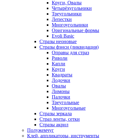
Круги, Овалы
Четырёхугольники
Треугольники
Лепестки
Многоугольники
Оригинальные формы
Evoli Basic
Стразы неоновые
Стразы фэнси (ликвидация)
Оправы для страз
Риволи
Капли
Круги
Квадраты
Лодочки
Овалы
Лимоны
Палочки
Треугольные
Многоугольные
Стразы зеркала
Страз ленты, сетки
Стразы акрил
Полужемчуг
Клей, аппликаторы, инструменты