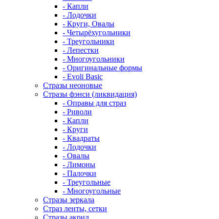
- Капли
- Лодочки
- Круги, Овалы
- Четырёхугольники
- Треугольники
- Лепестки
- Многоугольники
- Оригинальные формы
- Evoli Basic
Стразы неоновые
Стразы фэнси (ликвидация)
- Оправы для страз
- Риволи
- Капли
- Круги
- Квадраты
- Лодочки
- Овалы
- Лимоны
- Палочки
- Треугольные
- Многоугольные
Стразы зеркала
Страз ленты, сетки
Стразы акрил