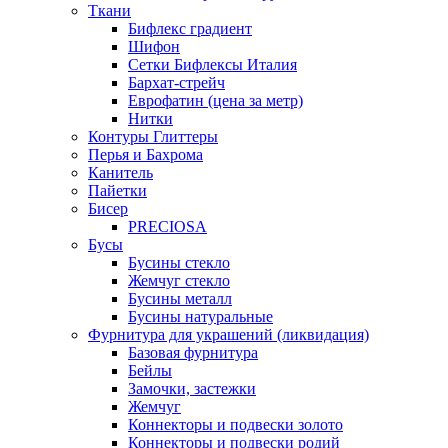
Ткани
Бифлекс градиент
Шифон
Сетки Бифлексы Италия
Бархат-стрейч
Еврофатин (цена за метр)
Нитки
Контуры Глиттеры
Перья и Бахрома
Канитель
Пайетки
Бисер
PRECIOSA
Бусы
Бусины стекло
Жемчуг стекло
Бусины металл
Бусины натуральные
Фурнитура для украшений (ликвидация)
Базовая фурнитура
Бейлы
Замочки, застежки
Жемчуг
Коннекторы и подвески золото
Коннекторы и подвески родий