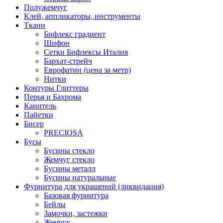
Полужемчуг
Клей, аппликаторы, инструменты
Ткани
Бифлекс градиент
Шифон
Сетки Бифлексы Италия
Бархат-стрейч
Еврофатин (цена за метр)
Нитки
Контуры Глиттеры
Перья и Бахрома
Канитель
Пайетки
Бисер
PRECIOSA
Бусы
Бусины стекло
Жемчуг стекло
Бусины металл
Бусины натуральные
Фурнитура для украшений (ликвидация)
Базовая фурнитура
Бейлы
Замочки, застежки
Жемчуг