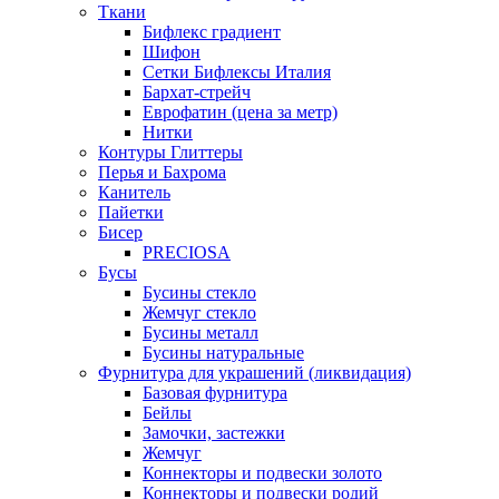
Ткани
Бифлекс градиент
Шифон
Сетки Бифлексы Италия
Бархат-стрейч
Еврофатин (цена за метр)
Нитки
Контуры Глиттеры
Перья и Бахрома
Канитель
Пайетки
Бисер
PRECIOSA
Бусы
Бусины стекло
Жемчуг стекло
Бусины металл
Бусины натуральные
Фурнитура для украшений (ликвидация)
Базовая фурнитура
Бейлы
Замочки, застежки
Жемчуг
Коннекторы и подвески золото
Коннекторы и подвески родий