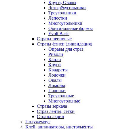
Круги, Овалы
Четырёхугольники
Треугольники
Лепестки
Многоугольники
Оригинальные формы
Evoli Basic
Стразы неоновые
Стразы фэнси (ликвидация)
Оправы для страз
Риволи
Капли
Круги
Квадраты
Лодочки
Овалы
Лимоны
Палочки
Треугольные
Многоугольные
Стразы зеркала
Страз ленты, сетки
Стразы акрил
Полужемчуг
Клей, аппликаторы, инструменты