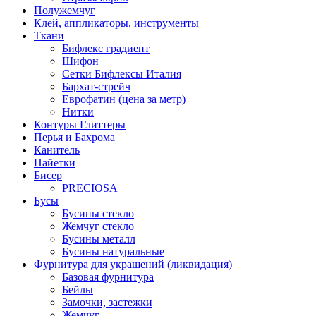
Полужемчуг
Клей, аппликаторы, инструменты
Ткани
Бифлекс градиент
Шифон
Сетки Бифлексы Италия
Бархат-стрейч
Еврофатин (цена за метр)
Нитки
Контуры Глиттеры
Перья и Бахрома
Канитель
Пайетки
Бисер
PRECIOSA
Бусы
Бусины стекло
Жемчуг стекло
Бусины металл
Бусины натуральные
Фурнитура для украшений (ликвидация)
Базовая фурнитура
Бейлы
Замочки, застежки
Жемчуг