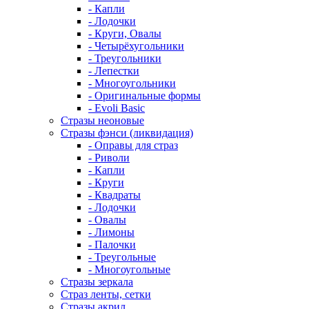
- Капли
- Лодочки
- Круги, Овалы
- Четырёхугольники
- Треугольники
- Лепестки
- Многоугольники
- Оригинальные формы
- Evoli Basic
Стразы неоновые
Стразы фэнси (ликвидация)
- Оправы для страз
- Риволи
- Капли
- Круги
- Квадраты
- Лодочки
- Овалы
- Лимоны
- Палочки
- Треугольные
- Многоугольные
Стразы зеркала
Страз ленты, сетки
Стразы акрил