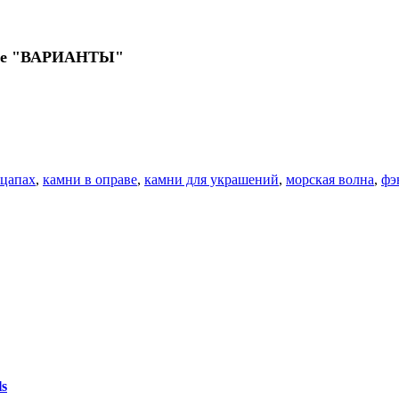
поле "ВАРИАНТЫ"
 цапах
,
камни в оправе
,
камни для украшений
,
морская волна
,
фэ
s