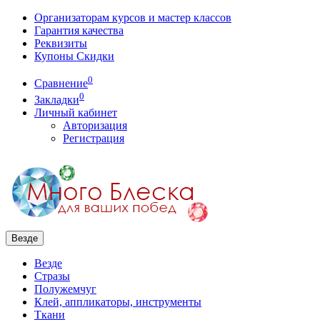
Организаторам курсов и мастер классов
Гарантия качества
Реквизиты
Купоны Скидки
0
Сравнение
0
Закладки
Личный кабинет
Авторизация
Регистрация
Везде
Везде
Стразы
Полужемчуг
Клей, аппликаторы, инструменты
Ткани