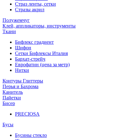
Страз ленты, сетки
Стразы акрил
Полужемчуг
Клей, аппликаторы, инструменты
Ткани
Бифлекс градиент
Шифон
Сетки Бифлексы Италия
Бархат-стрейч
Еврофатин (цена за метр)
Нитки
Контуры Глиттеры
Перья и Бахрома
Канитель
Пайетки
Бисер
PRECIOSA
Бусы
Бусины стекло