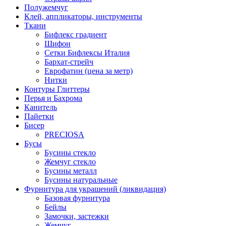
Полужемчуг
Клей, аппликаторы, инструменты
Ткани
Бифлекс градиент
Шифон
Сетки Бифлексы Италия
Бархат-стрейч
Еврофатин (цена за метр)
Нитки
Контуры Глиттеры
Перья и Бахрома
Канитель
Пайетки
Бисер
PRECIOSA
Бусы
Бусины стекло
Жемчуг стекло
Бусины металл
Бусины натуральные
Фурнитура для украшений (ликвидация)
Базовая фурнитура
Бейлы
Замочки, застежки
Жемчуг