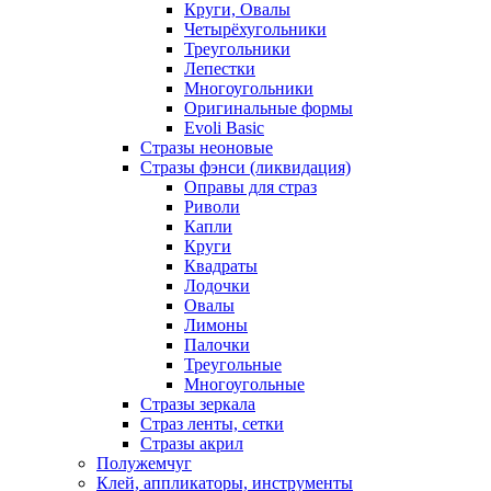
Круги, Овалы
Четырёхугольники
Треугольники
Лепестки
Многоугольники
Оригинальные формы
Evoli Basic
Стразы неоновые
Стразы фэнси (ликвидация)
Оправы для страз
Риволи
Капли
Круги
Квадраты
Лодочки
Овалы
Лимоны
Палочки
Треугольные
Многоугольные
Стразы зеркала
Страз ленты, сетки
Стразы акрил
Полужемчуг
Клей, аппликаторы, инструменты