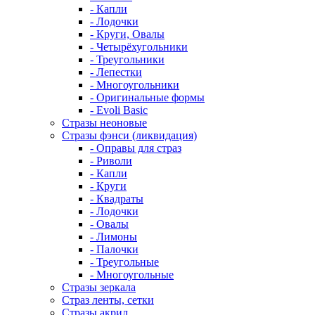
- Капли
- Лодочки
- Круги, Овалы
- Четырёхугольники
- Треугольники
- Лепестки
- Многоугольники
- Оригинальные формы
- Evoli Basic
Стразы неоновые
Стразы фэнси (ликвидация)
- Оправы для страз
- Риволи
- Капли
- Круги
- Квадраты
- Лодочки
- Овалы
- Лимоны
- Палочки
- Треугольные
- Многоугольные
Стразы зеркала
Страз ленты, сетки
Стразы акрил