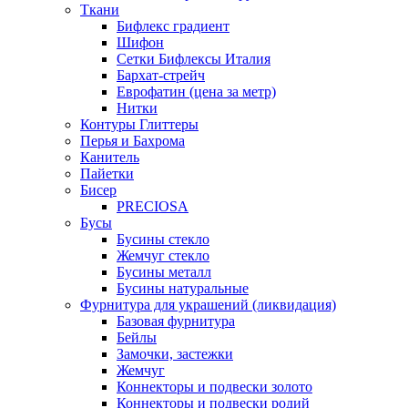
Ткани
Бифлекс градиент
Шифон
Сетки Бифлексы Италия
Бархат-стрейч
Еврофатин (цена за метр)
Нитки
Контуры Глиттеры
Перья и Бахрома
Канитель
Пайетки
Бисер
PRECIOSA
Бусы
Бусины стекло
Жемчуг стекло
Бусины металл
Бусины натуральные
Фурнитура для украшений (ликвидация)
Базовая фурнитура
Бейлы
Замочки, застежки
Жемчуг
Коннекторы и подвески золото
Коннекторы и подвески родий