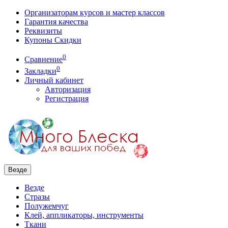
Организаторам курсов и мастер классов
Гарантия качества
Реквизиты
Купоны Скидки
0
Сравнение
0
Закладки
Личный кабинет
Авторизация
Регистрация
Везде
Везде
Стразы
Полужемчуг
Клей, аппликаторы, инструменты
Ткани