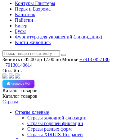
Контуры Глиттеры
Перья и Бахрома
Канитель
Пайетки
Бисер
Бусы
Фурнитура для украшений (ликвидация)
Кисти живопись
Звонить с 05.00 до 17.00
по Москве
+79137857130
+79130140614
Онлайн -
Написать в MAX
Каталог
товаров
Каталог
товаров
Стразы
Стразы клеевые
Стразы холодной фиксации
Стразы горячей фиксации
Стразы разных форм
Стразы XIRIUS 16 граней