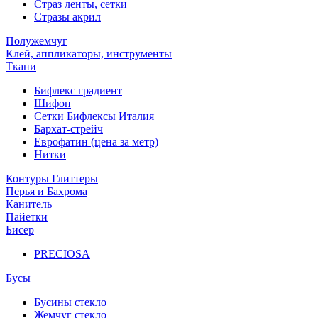
Страз ленты, сетки
Стразы акрил
Полужемчуг
Клей, аппликаторы, инструменты
Ткани
Бифлекс градиент
Шифон
Сетки Бифлексы Италия
Бархат-стрейч
Еврофатин (цена за метр)
Нитки
Контуры Глиттеры
Перья и Бахрома
Канитель
Пайетки
Бисер
PRECIOSA
Бусы
Бусины стекло
Жемчуг стекло