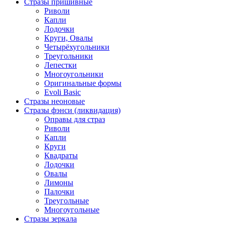
Стразы пришивные
Риволи
Капли
Лодочки
Круги, Овалы
Четырёхугольники
Треугольники
Лепестки
Многоугольники
Оригинальные формы
Evoli Basic
Стразы неоновые
Стразы фэнси (ликвидация)
Оправы для страз
Риволи
Капли
Круги
Квадраты
Лодочки
Овалы
Лимоны
Палочки
Треугольные
Многоугольные
Стразы зеркала