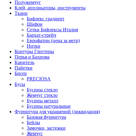
Полужемчуг
Клей, аппликаторы, инструменты
Ткани
Бифлекс градиент
Шифон
Сетки Бифлексы Италия
Бархат-стрейч
Еврофатин (цена за метр)
Нитки
Контуры Глиттеры
Перья и Бахрома
Канитель
Пайетки
Бисер
PRECIOSA
Бусы
Бусины стекло
Жемчуг стекло
Бусины металл
Бусины натуральные
Фурнитура для украшений (ликвидация)
Базовая фурнитура
Бейлы
Замочки, застежки
Жемчуг