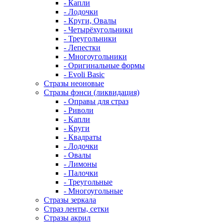
- Капли
- Лодочки
- Круги, Овалы
- Четырёхугольники
- Треугольники
- Лепестки
- Многоугольники
- Оригинальные формы
- Evoli Basic
Стразы неоновые
Стразы фэнси (ликвидация)
- Оправы для страз
- Риволи
- Капли
- Круги
- Квадраты
- Лодочки
- Овалы
- Лимоны
- Палочки
- Треугольные
- Многоугольные
Стразы зеркала
Страз ленты, сетки
Стразы акрил