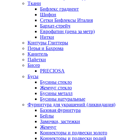
Ткани
Бифлекс градиент
Шифон
Сетки Бифлексы Италия
Бархат-стрейч
Еврофатин (цена за метр)
Нитки
Контуры Глиттеры
Перья и Бахрома
Канитель
Пайетки
Бисер
PRECIOSA
Бусы
Бусины стекло
Жемчуг стекло
Бусины металл
Бусины натуральные
Фурнитура для украшений (ликвидация)
Базовая фурнитура
Бейлы
Замочки, застежки
Жемчуг
Коннекторы и подвески золото
Коннекторы и подвески родий