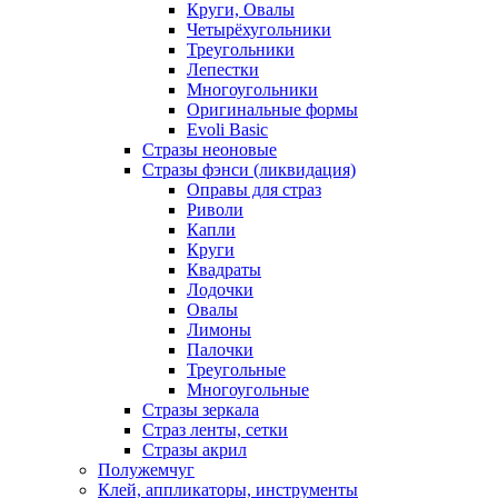
Круги, Овалы
Четырёхугольники
Треугольники
Лепестки
Многоугольники
Оригинальные формы
Evoli Basic
Стразы неоновые
Стразы фэнси (ликвидация)
Оправы для страз
Риволи
Капли
Круги
Квадраты
Лодочки
Овалы
Лимоны
Палочки
Треугольные
Многоугольные
Стразы зеркала
Страз ленты, сетки
Стразы акрил
Полужемчуг
Клей, аппликаторы, инструменты