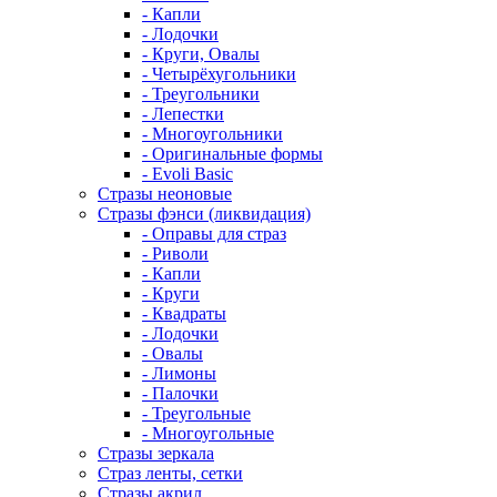
- Капли
- Лодочки
- Круги, Овалы
- Четырёхугольники
- Треугольники
- Лепестки
- Многоугольники
- Оригинальные формы
- Evoli Basic
Стразы неоновые
Стразы фэнси (ликвидация)
- Оправы для страз
- Риволи
- Капли
- Круги
- Квадраты
- Лодочки
- Овалы
- Лимоны
- Палочки
- Треугольные
- Многоугольные
Стразы зеркала
Страз ленты, сетки
Стразы акрил