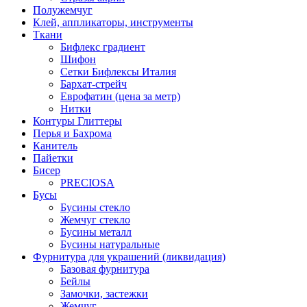
Полужемчуг
Клей, аппликаторы, инструменты
Ткани
Бифлекс градиент
Шифон
Сетки Бифлексы Италия
Бархат-стрейч
Еврофатин (цена за метр)
Нитки
Контуры Глиттеры
Перья и Бахрома
Канитель
Пайетки
Бисер
PRECIOSA
Бусы
Бусины стекло
Жемчуг стекло
Бусины металл
Бусины натуральные
Фурнитура для украшений (ликвидация)
Базовая фурнитура
Бейлы
Замочки, застежки
Жемчуг