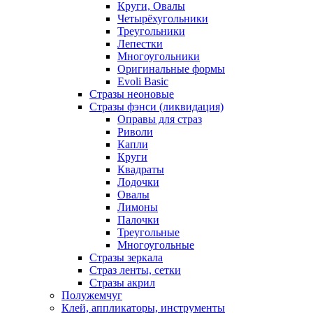
Круги, Овалы
Четырёхугольники
Треугольники
Лепестки
Многоугольники
Оригинальные формы
Evoli Basic
Стразы неоновые
Стразы фэнси (ликвидация)
Оправы для страз
Риволи
Капли
Круги
Квадраты
Лодочки
Овалы
Лимоны
Палочки
Треугольные
Многоугольные
Стразы зеркала
Страз ленты, сетки
Стразы акрил
Полужемчуг
Клей, аппликаторы, инструменты