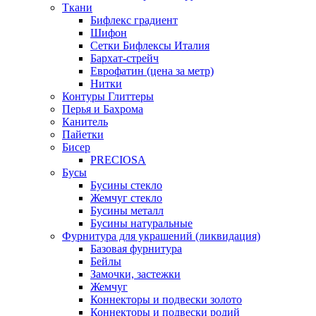
Ткани
Бифлекс градиент
Шифон
Сетки Бифлексы Италия
Бархат-стрейч
Еврофатин (цена за метр)
Нитки
Контуры Глиттеры
Перья и Бахрома
Канитель
Пайетки
Бисер
PRECIOSA
Бусы
Бусины стекло
Жемчуг стекло
Бусины металл
Бусины натуральные
Фурнитура для украшений (ликвидация)
Базовая фурнитура
Бейлы
Замочки, застежки
Жемчуг
Коннекторы и подвески золото
Коннекторы и подвески родий