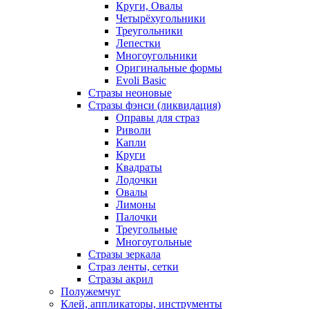
Круги, Овалы
Четырёхугольники
Треугольники
Лепестки
Многоугольники
Оригинальные формы
Evoli Basic
Стразы неоновые
Стразы фэнси (ликвидация)
Оправы для страз
Риволи
Капли
Круги
Квадраты
Лодочки
Овалы
Лимоны
Палочки
Треугольные
Многоугольные
Стразы зеркала
Страз ленты, сетки
Стразы акрил
Полужемчуг
Клей, аппликаторы, инструменты