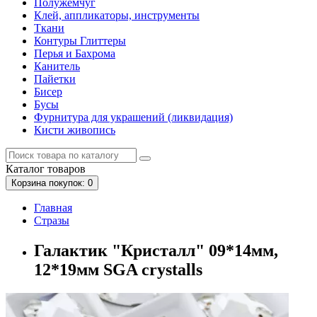
Полужемчуг
Клей, аппликаторы, инструменты
Ткани
Контуры Глиттеры
Перья и Бахрома
Канитель
Пайетки
Бисер
Бусы
Фурнитура для украшений (ликвидация)
Кисти живопись
Каталог
товаров
Корзина
покупок
: 0
Главная
Стразы
Галактик "Кристалл" 09*14мм,
12*19мм SGA crystalls