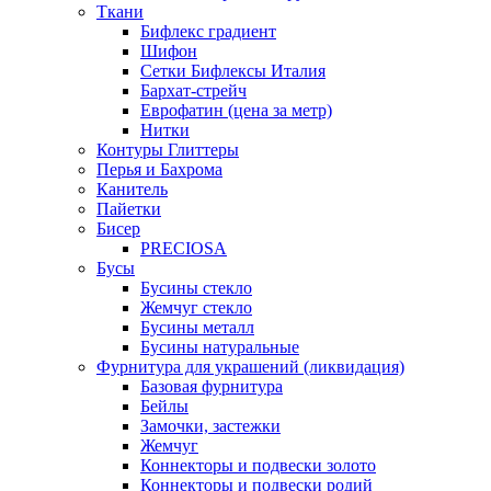
Ткани
Бифлекс градиент
Шифон
Сетки Бифлексы Италия
Бархат-стрейч
Еврофатин (цена за метр)
Нитки
Контуры Глиттеры
Перья и Бахрома
Канитель
Пайетки
Бисер
PRECIOSA
Бусы
Бусины стекло
Жемчуг стекло
Бусины металл
Бусины натуральные
Фурнитура для украшений (ликвидация)
Базовая фурнитура
Бейлы
Замочки, застежки
Жемчуг
Коннекторы и подвески золото
Коннекторы и подвески родий