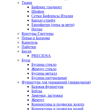
Ткани
Бифлекс градиент
Шифон
Сетки Бифлексы Италия
Бархат-стрейч
Еврофатин (цена за метр)
Нитки
Контуры Глиттеры
Перья и Бахрома
Канитель
Пайетки
Бисер
PRECIOSA
Бусы
Бусины стекло
Жемчуг стекло
Бусины металл
Бусины натуральные
Фурнитура для украшений (ликвидация)
Базовая фурнитура
Бейлы
Замочки, застежки
Жемчуг
Коннекторы и подвески золото
Коннекторы и подвески родий