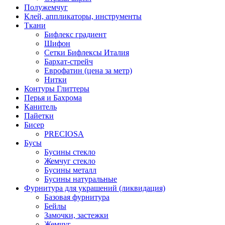
Полужемчуг
Клей, аппликаторы, инструменты
Ткани
Бифлекс градиент
Шифон
Сетки Бифлексы Италия
Бархат-стрейч
Еврофатин (цена за метр)
Нитки
Контуры Глиттеры
Перья и Бахрома
Канитель
Пайетки
Бисер
PRECIOSA
Бусы
Бусины стекло
Жемчуг стекло
Бусины металл
Бусины натуральные
Фурнитура для украшений (ликвидация)
Базовая фурнитура
Бейлы
Замочки, застежки
Жемчуг