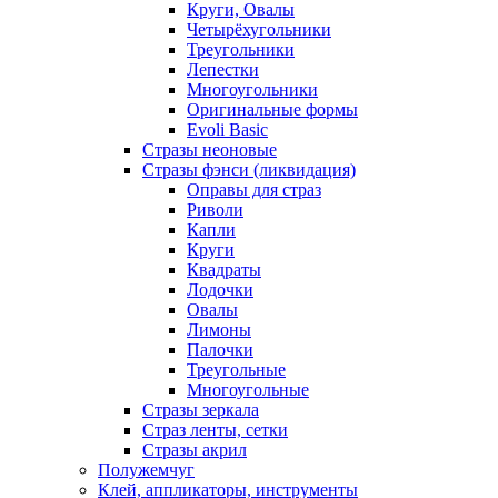
Круги, Овалы
Четырёхугольники
Треугольники
Лепестки
Многоугольники
Оригинальные формы
Evoli Basic
Стразы неоновые
Стразы фэнси (ликвидация)
Оправы для страз
Риволи
Капли
Круги
Квадраты
Лодочки
Овалы
Лимоны
Палочки
Треугольные
Многоугольные
Стразы зеркала
Страз ленты, сетки
Стразы акрил
Полужемчуг
Клей, аппликаторы, инструменты