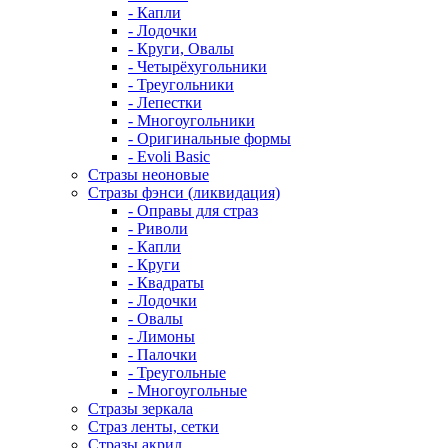
- Капли
- Лодочки
- Круги, Овалы
- Четырёхугольники
- Треугольники
- Лепестки
- Многоугольники
- Оригинальные формы
- Evoli Basic
Стразы неоновые
Стразы фэнси (ликвидация)
- Оправы для страз
- Риволи
- Капли
- Круги
- Квадраты
- Лодочки
- Овалы
- Лимоны
- Палочки
- Треугольные
- Многоугольные
Стразы зеркала
Страз ленты, сетки
Стразы акрил