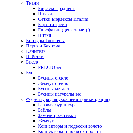
Ткани
Бифлекс градиент
Шифон
Сетки Бифлексы Италия
Бархат-стрейч
Еврофатин (цена за метр)
Нитки
Контуры Глиттеры
Перья и Бахрома
Канитель
Пайетки
Бисер
PRECIOSA
Бусы
Бусины стекло
Жемчуг стекло
Бусины металл
Бусины натуральные
Фурнитура для украшений (ликвидация)
Базовая фурнитура
Бейлы
Замочки, застежки
Жемчуг
Коннекторы и подвески золото
Коннекторы и подвески родий