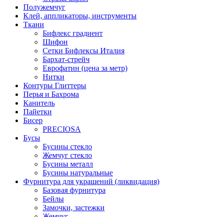
Полужемчуг
Клей, аппликаторы, инструменты
Ткани
Бифлекс градиент
Шифон
Сетки Бифлексы Италия
Бархат-стрейч
Еврофатин (цена за метр)
Нитки
Контуры Глиттеры
Перья и Бахрома
Канитель
Пайетки
Бисер
PRECIOSA
Бусы
Бусины стекло
Жемчуг стекло
Бусины металл
Бусины натуральные
Фурнитура для украшений (ликвидация)
Базовая фурнитура
Бейлы
Замочки, застежки
Жемчуг