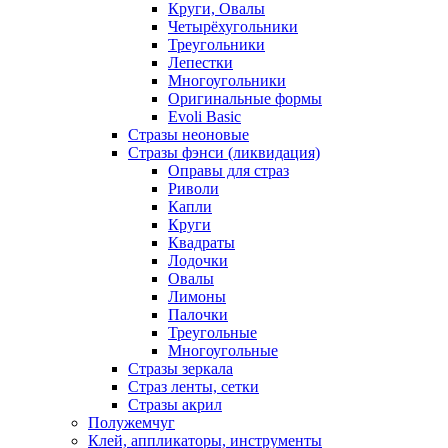
Круги, Овалы
Четырёхугольники
Треугольники
Лепестки
Многоугольники
Оригинальные формы
Evoli Basic
Стразы неоновые
Стразы фэнси (ликвидация)
Оправы для страз
Риволи
Капли
Круги
Квадраты
Лодочки
Овалы
Лимоны
Палочки
Треугольные
Многоугольные
Стразы зеркала
Страз ленты, сетки
Стразы акрил
Полужемчуг
Клей, аппликаторы, инструменты