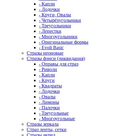
- Капли
- Лодочки
- Круги, Овалы
- Четырёхугольники
- Треугольники
- Лепестки
- Многоугольники
- Оригинальные формы
- Evoli Basic
Стразы неоновые
Стразы фэнси (ликвидация)
- Оправы для страз
- Риволи
- Капли
- Круги
- Квадраты
- Лодочки
- Овалы
- Лимоны
- Палочки
- Треугольные
- Многоугольные
Стразы зеркала
Страз ленты, сетки
Стразы акрил