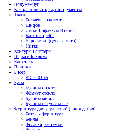
Полужемчуг
Клей, аппликаторы, инструменты
Ткани
Бифлекс градиент
Шифон
Сетки Бифлексы Италия
Бархат-стрейч
Еврофатин (цена за метр)
Нитки
Контуры Глиттеры
Перья и Бахрома
Канитель
Пайетки
Бисер
PRECIOSA
Бусы
Бусины стекло
Жемчуг стекло
Бусины металл
Бусины натуральные
Фурнитура для украшений (ликвидация)
Базовая фурнитура
Бейлы
Замочки, застежки
Жемчуг