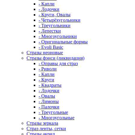
- Капли
- Лодочки
- Круги, Овалы
- Четырёхугольники
- Треугольники
- Лепестки
- Многоугольники
- Оригинальные формы
- Evoli Basic
Стразы неоновые
Стразы фэнси (ликвидация)
- Оправы для страз
- Риволи
- Капли
- Круги
- Квадраты
- Лодочки
- Овалы
- Лимоны
- Палочки
- Треугольные
- Многоугольные
Стразы зеркала
Страз ленты, сетки
Стразы акрил