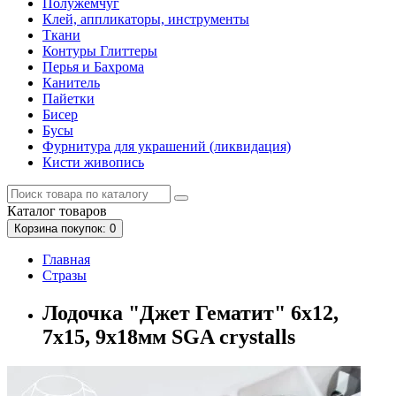
Полужемчуг
Клей, аппликаторы, инструменты
Ткани
Контуры Глиттеры
Перья и Бахрома
Канитель
Пайетки
Бисер
Бусы
Фурнитура для украшений (ликвидация)
Кисти живопись
Каталог
товаров
Корзина
покупок
: 0
Главная
Стразы
Лодочка "Джет Гематит" 6х12,
7х15, 9х18мм SGA crystalls