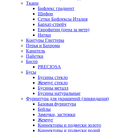
Ткани
Бифлекс градиент
Шифон
Сетки Бифлексы Италия
Бархат-стрейч
Еврофатин (цена за метр)
Нитки
Контуры Глиттеры
Перья и Бахрома
Канитель
Пайетки
Бисер
PRECIOSA
Бусы
Бусины стекло
Жемчуг стекло
Бусины металл
Бусины натуральные
Фурнитура для украшений (ликвидация)
Базовая фурнитура
Бейлы
Замочки, застежки
Жемчуг
Коннекторы и подвески золото
Коннекторы и подвески родий