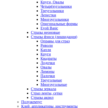
Круги, Овалы
Четырёхугольники
Треугольники
Лепестки
Многоугольники
Оригинальные формы
Evoli Basic
Стразы неоновые
Стразы фэнси (ликвидация)
Оправы для страз
Риволи
Капли
Круги
Квадраты
Лодочки
Овалы
Лимоны
Палочки
Треугольные
Многоугольные
Стразы зеркала
Страз ленты, сетки
Стразы акрил
Полужемчуг
Клей, аппликаторы, инструменты