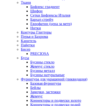
Ткани
Бифлекс градиент
Шифон
Сетки Бифлексы Италия
Бархат-стрейч
Еврофатин (цена за метр)
Нитки
Контуры Глиттеры
Перья и Бахрома
Канитель
Пайетки
Бисер
PRECIOSA
Бусы
Бусины стекло
Жемчуг стекло
Бусины металл
Бусины натуральные
Фурнитура для украшений (ликвидация)
Базовая фурнитура
Бейлы
Замочки, застежки
Жемчуг
Коннекторы и подвески золото
Коннекторы и подвески родий