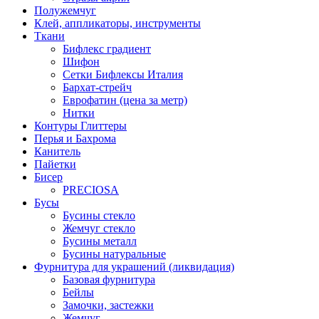
Полужемчуг
Клей, аппликаторы, инструменты
Ткани
Бифлекс градиент
Шифон
Сетки Бифлексы Италия
Бархат-стрейч
Еврофатин (цена за метр)
Нитки
Контуры Глиттеры
Перья и Бахрома
Канитель
Пайетки
Бисер
PRECIOSA
Бусы
Бусины стекло
Жемчуг стекло
Бусины металл
Бусины натуральные
Фурнитура для украшений (ликвидация)
Базовая фурнитура
Бейлы
Замочки, застежки
Жемчуг