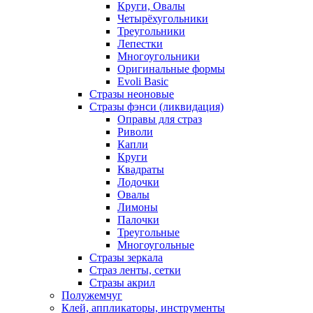
Круги, Овалы
Четырёхугольники
Треугольники
Лепестки
Многоугольники
Оригинальные формы
Evoli Basic
Стразы неоновые
Стразы фэнси (ликвидация)
Оправы для страз
Риволи
Капли
Круги
Квадраты
Лодочки
Овалы
Лимоны
Палочки
Треугольные
Многоугольные
Стразы зеркала
Страз ленты, сетки
Стразы акрил
Полужемчуг
Клей, аппликаторы, инструменты