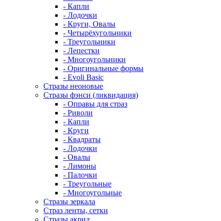
- Капли
- Лодочки
- Круги, Овалы
- Четырёхугольники
- Треугольники
- Лепестки
- Многоугольники
- Оригинальные формы
- Evoli Basic
Стразы неоновые
Стразы фэнси (ликвидация)
- Оправы для страз
- Риволи
- Капли
- Круги
- Квадраты
- Лодочки
- Овалы
- Лимоны
- Палочки
- Треугольные
- Многоугольные
Стразы зеркала
Страз ленты, сетки
Стразы акрил