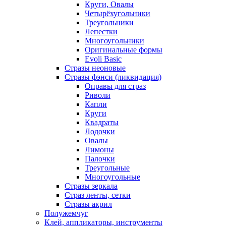
Круги, Овалы
Четырёхугольники
Треугольники
Лепестки
Многоугольники
Оригинальные формы
Evoli Basic
Стразы неоновые
Стразы фэнси (ликвидация)
Оправы для страз
Риволи
Капли
Круги
Квадраты
Лодочки
Овалы
Лимоны
Палочки
Треугольные
Многоугольные
Стразы зеркала
Страз ленты, сетки
Стразы акрил
Полужемчуг
Клей, аппликаторы, инструменты