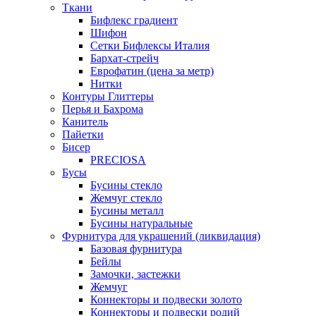
Ткани
Бифлекс градиент
Шифон
Сетки Бифлексы Италия
Бархат-стрейч
Еврофатин (цена за метр)
Нитки
Контуры Глиттеры
Перья и Бахрома
Канитель
Пайетки
Бисер
PRECIOSA
Бусы
Бусины стекло
Жемчуг стекло
Бусины металл
Бусины натуральные
Фурнитура для украшений (ликвидация)
Базовая фурнитура
Бейлы
Замочки, застежки
Жемчуг
Коннекторы и подвески золото
Коннекторы и подвески родий