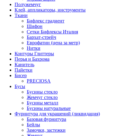
Полужемчуг
Клей, аппликаторы, инструменты
Ткани
Бифлекс градиент
Шифон
Сетки Бифлексы Италия
Бархат-стрейч
Еврофатин (цена за метр)
Нитки
Контуры Глиттеры
Перья и Бахрома
Канитель
Пайетки
Бисер
PRECIOSA
Бусы
Бусины стекло
Жемчуг стекло
Бусины металл
Бусины натуральные
Фурнитура для украшений (ликвидация)
Базовая фурнитура
Бейлы
Замочки, застежки
Жемчуг