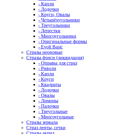
- Капли
- Лодочки
- Круги, Овалы
- Четырёхугольники
- Треугольники
- Лепестки
- Многоугольники
- Оригинальные формы
- Evoli Basic
Стразы неоновые
Стразы фэнси (ликвидация)
- Оправы для страз
- Риволи
- Капли
- Круги
- Квадраты
- Лодочки
- Овалы
- Лимоны
- Палочки
- Треугольные
- Многоугольные
Стразы зеркала
Страз ленты, сетки
Стразы акрил