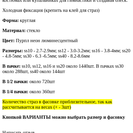
костюмах или купальниках для гимнастики и создавая блеск.
Холодная фиксация (крепить на клей для страз)
Форма:
круглая
Материал:
стекло
Цвет:
Пурпл неон люминесцентный
Размеры:
ss10 - 2.7-2.9мм; ss12 - 3.0-3.2мм; ss16 - 3.8-4мм; ss20
- 4.8-5мм; ss30 - 6.3 -6.5мм; ss40 - 8.2-8.6мм
В пачке:
ss10, ss12, ss16 и ss20 около 1440шт. В пачках ss30
около 288шт, ss40 около 144шт
В 1/2 пачки:
около 720шт
В 1/4 пачки:
около 360шт
Количество страз в фасовке приблизительное, так как
рассчитывается на весах (+ - 3шт)
Кнопкой ВАРИАНТЫ можно выбрать размер и фасовку
Написать отзыв