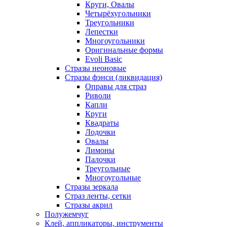
Круги, Овалы
Четырёхугольники
Треугольники
Лепестки
Многоугольники
Оригинальные формы
Evoli Basic
Стразы неоновые
Стразы фэнси (ликвидация)
Оправы для страз
Риволи
Капли
Круги
Квадраты
Лодочки
Овалы
Лимоны
Палочки
Треугольные
Многоугольные
Стразы зеркала
Страз ленты, сетки
Стразы акрил
Полужемчуг
Клей, аппликаторы, инструменты