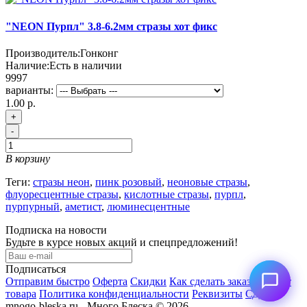
"NEON Пурпл" 3.8-6.2мм стразы хот фикс
Производитель:
Гонконг
Наличие:
Есть в наличии
9997
варианты:
1.00 р.
+
-
В корзину
Теги:
стразы неон
,
пинк розовый
,
неоновые стразы
,
флуоресцентные стразы
,
кислотные стразы
,
пурпл
,
пурпурный
,
аметист
,
люминесцентные
Подписка на новости
Будьте в курсе новых акций и спецпредложений!
Подписаться
Отправим быстро
Оферта
Скидки
Как сделать заказ
Возврат
товара
Политика конфиденциальности
Реквизиты
СДЭК
mnogo-bleska.ru - Много Блеска © 2026