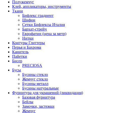
Полужемчуг
Клей, аппликаторы, инструменты
Ткани
Бифлекс градиент
Шифон
Сетки Бифлексы Италия
Бархат-стрейч
Еврофатин (цена за метр)
Нитки
Контуры Глиттеры
Перья и Бахрома
Канитель
Пайетки
Бисер
PRECIOSA
Бусы
Бусины стекло
Жемчуг стекло
Бусины металл
Бусины натуральные
Фурнитура для украшений (ликвидация)
Базовая фурнитура
Бейлы
Замочки, застежки
Жемчуг