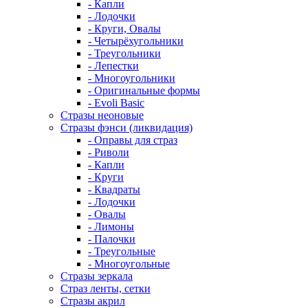
- Капли
- Лодочки
- Круги, Овалы
- Четырёхугольники
- Треугольники
- Лепестки
- Многоугольники
- Оригинальные формы
- Evoli Basic
Стразы неоновые
Стразы фэнси (ликвидация)
- Оправы для страз
- Риволи
- Капли
- Круги
- Квадраты
- Лодочки
- Овалы
- Лимоны
- Палочки
- Треугольные
- Многоугольные
Стразы зеркала
Страз ленты, сетки
Стразы акрил