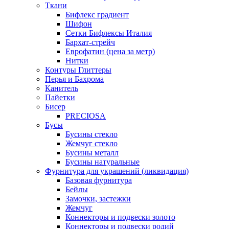
Ткани
Бифлекс градиент
Шифон
Сетки Бифлексы Италия
Бархат-стрейч
Еврофатин (цена за метр)
Нитки
Контуры Глиттеры
Перья и Бахрома
Канитель
Пайетки
Бисер
PRECIOSA
Бусы
Бусины стекло
Жемчуг стекло
Бусины металл
Бусины натуральные
Фурнитура для украшений (ликвидация)
Базовая фурнитура
Бейлы
Замочки, застежки
Жемчуг
Коннекторы и подвески золото
Коннекторы и подвески родий