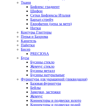
Ткани
Бифлекс градиент
Шифон
Сетки Бифлексы Италия
Бархат-стрейч
Еврофатин (цена за метр)
Нитки
Контуры Глиттеры
Перья и Бахрома
Канитель
Пайетки
Бисер
PRECIOSA
Бусы
Бусины стекло
Жемчуг стекло
Бусины металл
Бусины натуральные
Фурнитура для украшений (ликвидация)
Базовая фурнитура
Бейлы
Замочки, застежки
Жемчуг
Коннекторы и подвески золото
Коннекторы и подвески родий