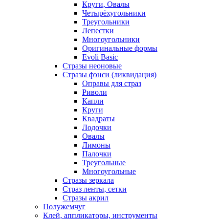
Круги, Овалы
Четырёхугольники
Треугольники
Лепестки
Многоугольники
Оригинальные формы
Evoli Basic
Стразы неоновые
Стразы фэнси (ликвидация)
Оправы для страз
Риволи
Капли
Круги
Квадраты
Лодочки
Овалы
Лимоны
Палочки
Треугольные
Многоугольные
Стразы зеркала
Страз ленты, сетки
Стразы акрил
Полужемчуг
Клей, аппликаторы, инструменты