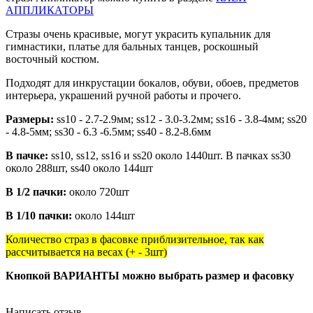
АППЛИКАТОРЫ
Стразы очень красивые, могут украсить купальник для
гимнастики, платье для бальных танцев, роскошный
восточный костюм.
Подходят для инкрустации бокалов, обуви, обоев, предметов
интерьера, украшений ручной работы и прочего.
Размеры:
ss10 - 2.7-2.9мм; ss12 - 3.0-3.2мм; ss16 - 3.8-4мм; ss20
- 4.8-5мм; ss30 - 6.3 -6.5мм; ss40 - 8.2-8.6мм
В пачке:
ss10, ss12, ss16 и ss20 около 1440шт. В пачках ss30
около 288шт, ss40 около 144шт
В 1/2 пачки:
около 720шт
В 1/10 пачки:
около 144шт
Количество страз в фасовке приблизительное, так как
рассчитывается на весах (+ - 3шт)
Кнопкой ВАРИАНТЫ можно выбрать размер и фасовку
Написать отзыв