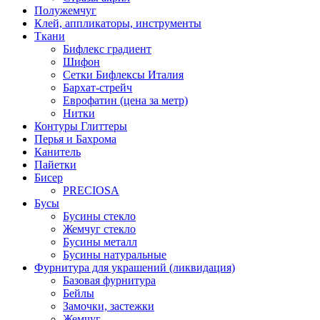
Полужемчуг
Клей, аппликаторы, инструменты
Ткани
Бифлекс градиент
Шифон
Сетки Бифлексы Италия
Бархат-стрейч
Еврофатин (цена за метр)
Нитки
Контуры Глиттеры
Перья и Бахрома
Канитель
Пайетки
Бисер
PRECIOSA
Бусы
Бусины стекло
Жемчуг стекло
Бусины металл
Бусины натуральные
Фурнитура для украшений (ликвидация)
Базовая фурнитура
Бейлы
Замочки, застежки
Жемчуг